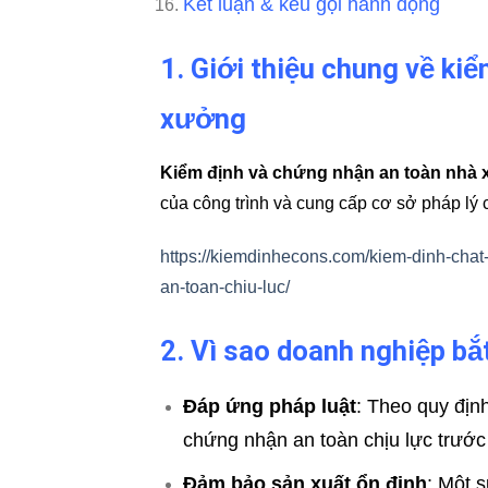
Kết luận & kêu gọi hành động
1. Giới thiệu chung về ki
xưởng
Kiểm định và chứng nhận an toàn nhà
của công trình và cung cấp cơ sở pháp lý 
https://kiemdinhecons.com/kiem-dinh-cha
an-toan-chiu-luc/
2. Vì sao doanh nghiệp bắ
Đáp ứng pháp luật
: Theo quy địn
chứng nhận an toàn chịu lực trước
Đảm bảo sản xuất ổn định
: Một 