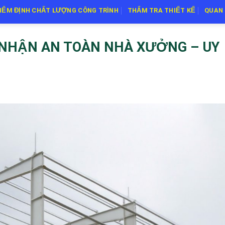
IỂM ĐỊNH CHẤT LƯỢNG CÔNG TRÌNH
THẨM TRA THIẾT KẾ
QUAN 
 NHẬN AN TOÀN NHÀ XƯỞNG – UY