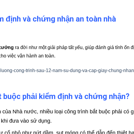
ểm định và chứng nhận an toàn nhà
 xưởng
ra đời như một giải pháp tất yếu, giúp đánh giá tính ổn đ
cho việc vận hành an toàn.
t-luong-cong-trinh-sau-12-nam-su-dung-va-cap-giay-chung-nhan
t buộc phải kiểm định và chứng nhận?
h của Nhà nước, nhiều loại công trình bắt buộc phải có g
 khi đưa vào sử dụng.
sự cố nhỏ như nứt dầm, sụt móng có thể dẫn đến thiệt hạ