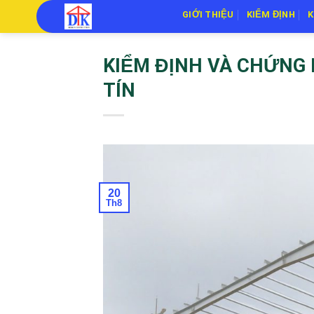
Skip
GIỚI THIỆU
KIỂM ĐỊNH
K
to
content
KIỂM ĐỊNH VÀ CHỨNG
TÍN
20
Th8