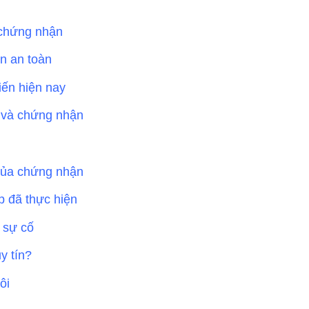
 chứng nhận
ận an toàn
ến hiện nay
h và chứng nhận
 của chứng nhận
p đã thực hiện
í sự cố
y tín?
ôi