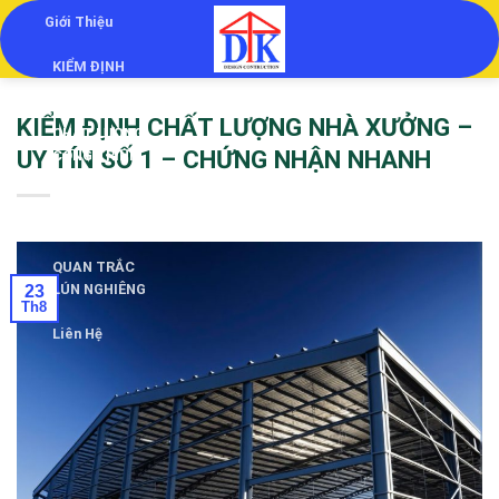
Skip
Giới Thiệu
to
KIỂM ĐỊNH
content
KIỂM ĐỊNH
KIỂM ĐỊNH CHẤT LƯỢNG NHÀ XƯỞNG –
CHẤT LƯỢNG
UY TÍN SỐ 1 – CHỨNG NHẬN NHANH
CÔNG TRÌNH
THẨM TRA
THIẾT KẾ
QUAN TRẮC
LÚN NGHIÊNG
23
Th8
Liên Hệ