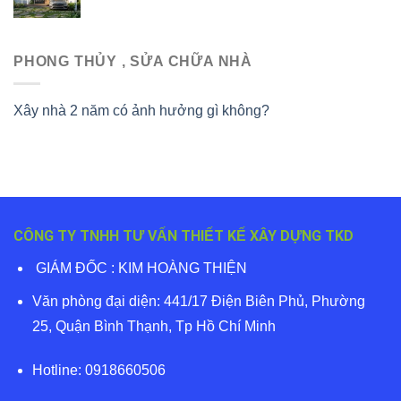
PHONG THỦY , SỬA CHỮA NHÀ
Xây nhà 2 năm có ảnh hưởng gì không?
CÔNG TY TNHH TƯ VẤN THIẾT KẾ XÂY DỰNG TKD
GIÁM ĐỐC : KIM HOÀNG THIỆN
Văn phòng đại diện: 441/17 Điện Biên Phủ, Phường
25, Quận Bình Thạnh, Tp Hồ Chí Minh
Hotline: 0918660506