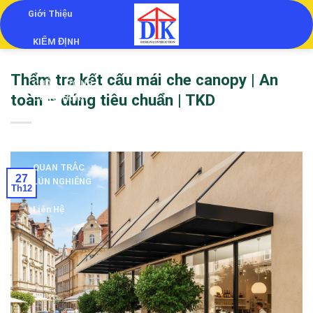
Skip
Giới Thiệu
to
KIỂM ĐỊNH
content
KIỂM ĐỊNH
Thẩm tra kết cấu mái che canopy | An
CHẤT LƯỢNG
toàn – đúng tiêu chuẩn | TKD
CÔNG TRÌNH
THẨM TRA
THIẾT KẾ
QUAN TRẮC
27
LÚN NGHIÊNG
Th12
Liên Hệ