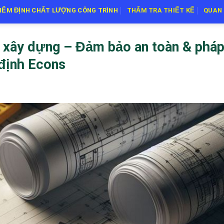
IỂM ĐỊNH CHẤT LƯỢNG CÔNG TRÌNH
THẨM TRA THIẾT KẾ
QUAN 
ế xây dựng – Đảm bảo an toàn & phá
 định Econs