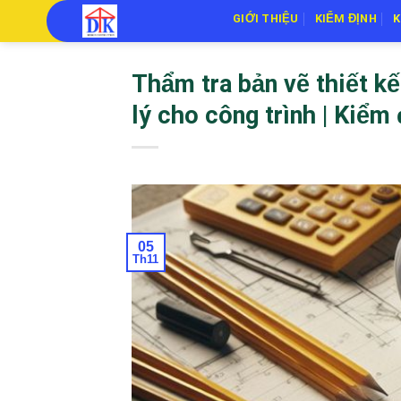
Skip
GIỚI THIỆU
KIỂM ĐỊNH
K
to
content
Thẩm tra bản vẽ thiết k
lý cho công trình | Kiểm
05
Th11