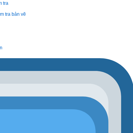
 tra
m tra bản vẽ
ôn