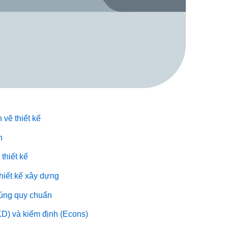
 vẽ thiết kế
h
thiết kế
thiết kế xây dựng
 đúng quy chuẩn
KD) và kiểm định (Econs)