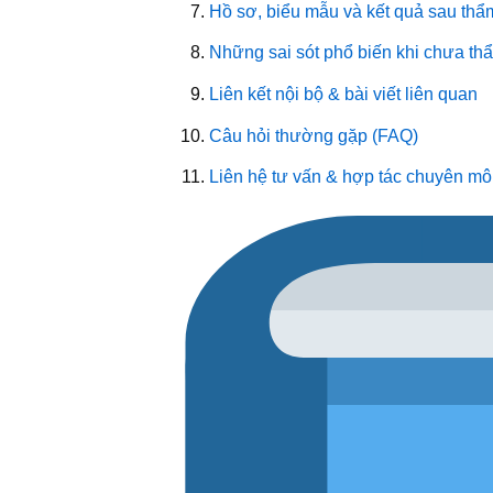
Hồ sơ, biểu mẫu và kết quả sau thẩm
Những sai sót phổ biến khi chưa thẩ
Liên kết nội bộ & bài viết liên quan
Câu hỏi thường gặp (FAQ)
Liên hệ tư vấn & hợp tác chuyên m