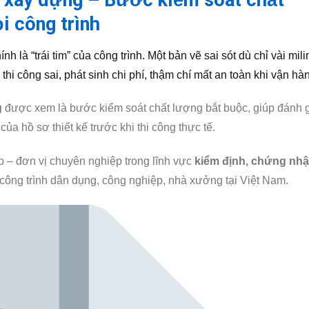
ế xây dựng – Bước kiểm soát chất
i công trình
nh là “trái tim” của công trình. Một bản vẽ sai sót dù chỉ vài mil
thi công sai, phát sinh chi phí, thậm chí mất an toàn khi vận hà
g
được xem là bước kiểm soát chất lượng bắt buộc, giúp đánh 
của hồ sơ thiết kế trước khi thi công thực tế.
 – đơn vị chuyên nghiệp trong lĩnh vực
kiểm định, chứng nh
công trình dân dụng, công nghiệp, nhà xưởng tại Việt Nam.