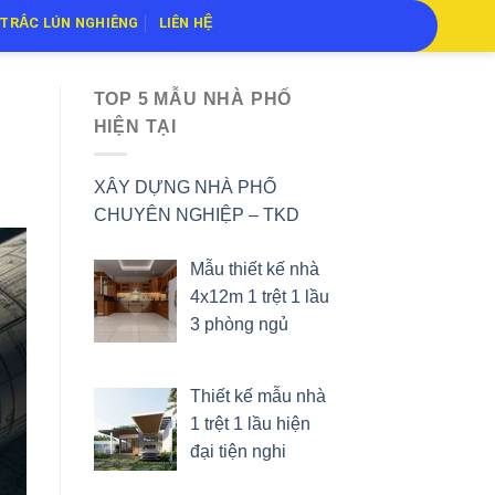
TRẮC LÚN NGHIÊNG
LIÊN HỆ
p
TOP 5 MẪU NHÀ PHỐ
HIỆN TẠI
XÂY DỰNG NHÀ PHỐ
CHUYÊN NGHIỆP – TKD
Mẫu thiết kế nhà
4x12m 1 trệt 1 lầu
3 phòng ngủ
Thiết kế mẫu nhà
1 trệt 1 lầu hiện
đại tiện nghi