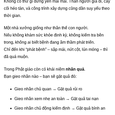
Không có thứ gì đứng yên mãi mãi. Thân người già đi, cây
cối héo tàn, và công trình xây dựng cũng dần suy yếu theo
thời gian.
Một nhà xưởng giống như thân thể con người.
Nếu không khám sức khỏe định kỳ, không kiểm tra bên
trong, không ai biết bệnh đang âm thầm phát triển.
Chỉ đến khi “phát bệnh” – sập mái, nứt cột, lún móng – thì
đã quá muộn.
Trong Phật giáo còn có khái niệm
nhân quả
.
Bạn gieo nhân nào – bạn sẽ gặt quả đó:
Gieo nhân chủ quan → Gặt quả rủi ro
Gieo nhân xem nhẹ an toàn → Gặt quả tai nạn
Gieo nhân chủ động kiểm định → Gặt quả bình an