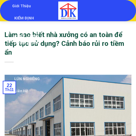
Skip
Giới Thiệu
to
KIỂM ĐỊNH
content
KIỂM ĐỊNH
Làm sao biết nhà xưởng có an toàn để
CHẤT LƯỢNG
tiếp tục sử dụng? Cảnh báo rủi ro tiềm
CÔNG TRÌNH
ẩn
THẨM TRA
THIẾT KẾ
QUAN TRẮC
LÚN NGHIÊNG
22
Th11
Liên Hệ