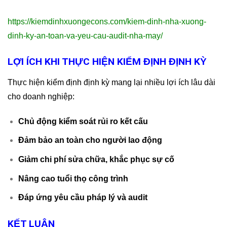
https://kiemdinhxuongecons.com/kiem-dinh-nha-xuong-
dinh-ky-an-toan-va-yeu-cau-audit-nha-may/
LỢI ÍCH KHI THỰC HIỆN KIỂM ĐỊNH ĐỊNH KỲ
Thực hiện kiểm định định kỳ mang lại nhiều lợi ích lâu dài
cho doanh nghiệp:
Chủ động kiểm soát rủi ro kết cấu
Đảm bảo an toàn cho người lao động
Giảm chi phí sửa chữa, khắc phục sự cố
Nâng cao tuổi thọ công trình
Đáp ứng yêu cầu pháp lý và audit
KẾT LUẬN