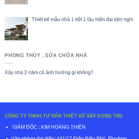
Thiết kế mẫu nhà 1 trệt 1 lầu hiện đại tiện nghi
PHONG THỦY , SỬA CHỮA NHÀ
Xây nhà 2 năm có ảnh hưởng gì không?
CÔNG TY TNHH TƯ VẤN THIẾT KẾ XÂY DỰNG TKD
GIÁM ĐỐC : KIM HOÀNG THIỆN
Văn phòng đại diện: 441/17 Điện Biên Phủ, Phường