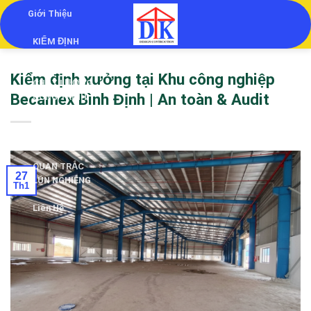
Skip
Giới Thiệu
to
KIỂM ĐỊNH
content
KIỂM ĐỊNH
Kiểm định xưởng tại Khu công nghiệp
CHẤT LƯỢNG
Becamex Bình Định | An toàn & Audit
CÔNG TRÌNH
THẨM TRA
THIẾT KẾ
QUAN TRẮC
27
LÚN NGHIÊNG
Th1
Liên Hệ