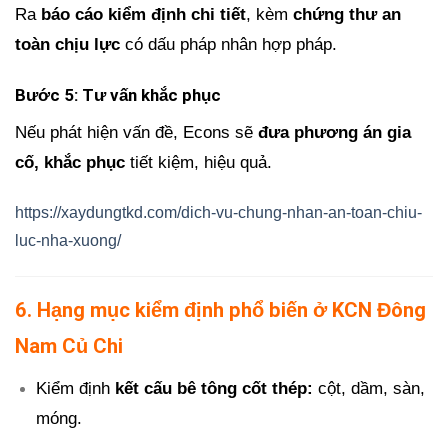
Ra
báo cáo kiểm định chi tiết
, kèm
chứng thư an
toàn chịu lực
có dấu pháp nhân hợp pháp.
Bước 5: Tư vấn khắc phục
Nếu phát hiện vấn đề, Econs sẽ
đưa phương án gia
cố, khắc phục
tiết kiệm, hiệu quả.
https://xaydungtkd.com/dich-vu-chung-nhan-an-toan-chiu-
luc-nha-xuong/
6. Hạng mục kiểm định phổ biến ở KCN Đông
Nam Củ Chi
Kiểm định
kết cấu bê tông cốt thép:
cột, dầm, sàn,
móng.