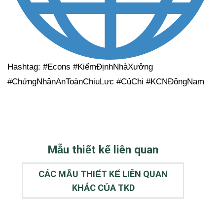
Hashtag: #Econs #KiểmĐịnhNhàXưởng
#ChứngNhậnAnToànChịuLực #CủChi #KCNĐôngNam
Mẫu thiết kế liên quan
CÁC MẪU THIẾT KẾ LIÊN QUAN
KHÁC CỦA TKD