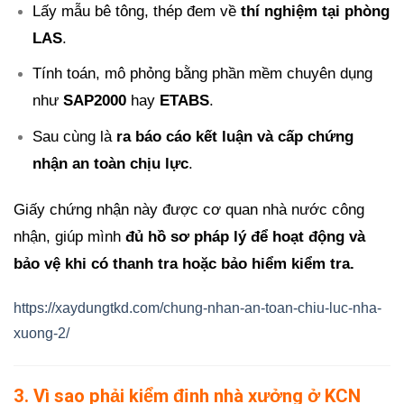
Lấy mẫu bê tông, thép đem về
thí nghiệm tại phòng
LAS
.
Tính toán, mô phỏng bằng phần mềm chuyên dụng
như
SAP2000
hay
ETABS
.
Sau cùng là
ra báo cáo kết luận và cấp chứng
nhận an toàn chịu lực
.
Giấy chứng nhận này được cơ quan nhà nước công
nhận, giúp mình
đủ hồ sơ pháp lý để hoạt động và
bảo vệ khi có thanh tra hoặc bảo hiểm kiểm tra.
https://xaydungtkd.com/chung-nhan-an-toan-chiu-luc-nha-
xuong-2/
3. Vì sao phải kiểm định nhà xưởng ở KCN