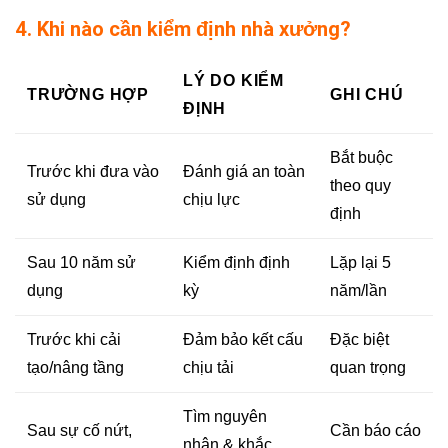
4. Khi nào cần kiểm định nhà xưởng?
LÝ DO KIỂM
TRƯỜNG HỢP
GHI CHÚ
ĐỊNH
Bắt buộc
Trước khi đưa vào
Đánh giá an toàn
theo quy
sử dụng
chịu lực
định
Sau 10 năm sử
Kiểm định định
Lặp lại 5
dụng
kỳ
năm/lần
Trước khi cải
Đảm bảo kết cấu
Đặc biệt
tạo/nâng tầng
chịu tải
quan trọng
Tìm nguyên
Sau sự cố nứt,
Cần báo cáo
nhân & khắc