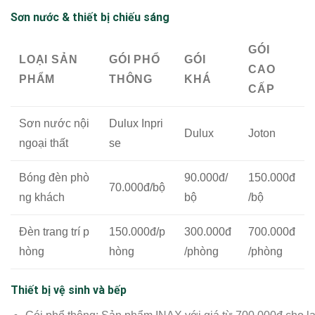
Sơn nước & thiết bị chiếu sáng
GÓI
LOẠI SẢN
GÓI PHỔ
GÓI
CAO
PHẨM
THÔNG
KHÁ
CẤP
Sơn nước nội
Dulux Inpri
Dulux
Joton
ngoại thất
se
Bóng đèn phò
90.000đ/
150.000đ
70.000đ/bộ
ng khách
bộ
/bộ
Đèn trang trí p
150.000đ/p
300.000đ
700.000đ
hòng
hòng
/phòng
/phòng
Thiết bị vệ sinh và bếp