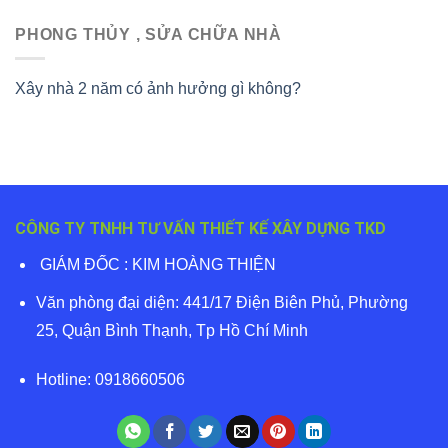
PHONG THỦY , SỬA CHỮA NHÀ
Xây nhà 2 năm có ảnh hưởng gì không?
CÔNG TY TNHH TƯ VẤN THIẾT KẾ XÂY DỰNG TKD
GIÁM ĐỐC : KIM HOÀNG THIỆN
Văn phòng đại diện: 441/17 Điện Biên Phủ, Phường
25, Quận Bình Thạnh, Tp Hồ Chí Minh
Hotline: 0918660506