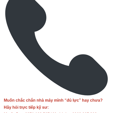
Muốn chắc chắn nhà máy mình “đủ lực” hay chưa?
Hãy hỏi trực tiếp kỹ sư: