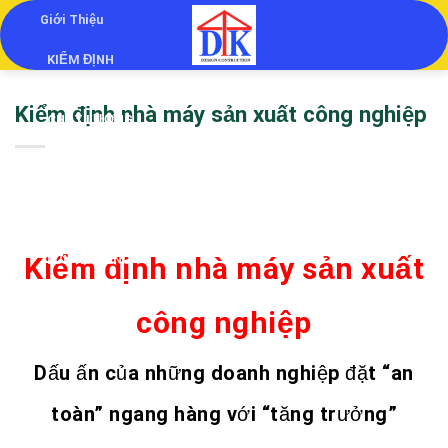
Skip
Giới Thiệu
to
KIỂM ĐỊNH
content
KIỂM ĐỊNH
Kiểm định nhà máy sản xuất công nghiệp
CHẤT LƯỢNG
CÔNG TRÌNH
THẨM TRA
THIẾT KẾ
QUAN TRẮC
Kiểm định nhà máy sản xuất
LÚN NGHIÊNG
Liên Hệ
công nghiệp
Dấu ấn của những doanh nghiệp đặt “an
toàn” ngang hàng với “tăng trưởng”