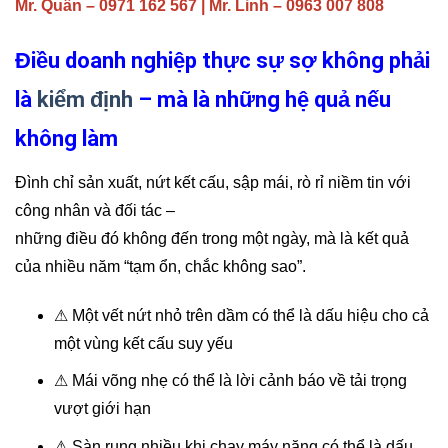
Mr. Quân – 0971 162 567 | Mr. Linh – 0963 007 808
Điều doanh nghiệp thực sự sợ không phải
là
kiểm định
– mà là những hệ quả nếu
không làm
Đình chỉ sản xuất, nứt kết cấu, sập mái, rò rỉ niềm tin với
công nhân và đối tác –
những điều đó không đến trong một ngày, mà là kết quả
của nhiều năm “tạm ổn, chắc không sao”.
⚠ Một vết nứt nhỏ trên dầm có thể là dấu hiệu cho cả
một vùng kết cấu suy yếu
⚠ Mái võng nhẹ có thể là lời cảnh báo về tải trọng
vượt giới hạn
⚠ Sàn rung nhiều khi chạy máy nặng có thể là dấu