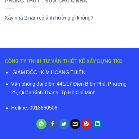
PHONG THỦY , SỬA CHỮA NHÀ
Xây nhà 2 năm có ảnh hưởng gì không?
CÔNG TY TNHH TƯ VẤN THIẾT KẾ XÂY DỰNG TKD
GIÁM ĐỐC : KIM HOÀNG THIỆN
Văn phòng đại diện: 441/17 Điện Biên Phủ, Phường
25, Quận Bình Thạnh, Tp Hồ Chí Minh
Hotline: 0918660506