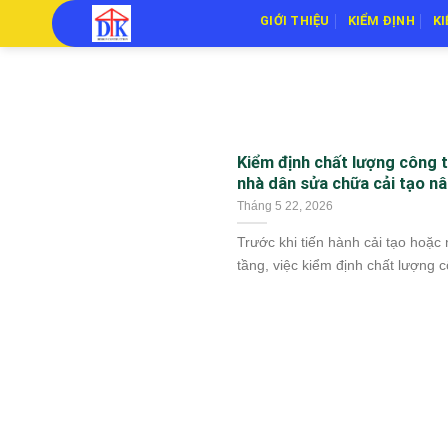
Skip
GIỚI THIỆU
KIỂM ĐỊNH
K
to
content
Kiểm định chất lượng công t
nhà dân sửa chữa cải tạo n
Tháng 5 22, 2026
Trước khi tiến hành cải tạo hoặc
tầng, việc kiểm định chất lượng cô