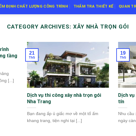
IỂM ĐỊNH CHẤT LƯỢNG CÔNG TRÌNH
THẨM TRA THIẾT KẾ
QUAN TR
CATEGORY ARCHIVES:
XÂY NHÀ TRỌN GÓI
rình
21
19
âng tầng
Th5
Th5
 nâng
ng [...]
Dịch vụ thi công xây nhà trọn gói
Dịch vụ
Nha Trang
tín
Bạn đang ấp ủ giấc mơ về một tổ ấm
Nhu cầu 
khang trang, tiện nghi tại [...]
ngày càng