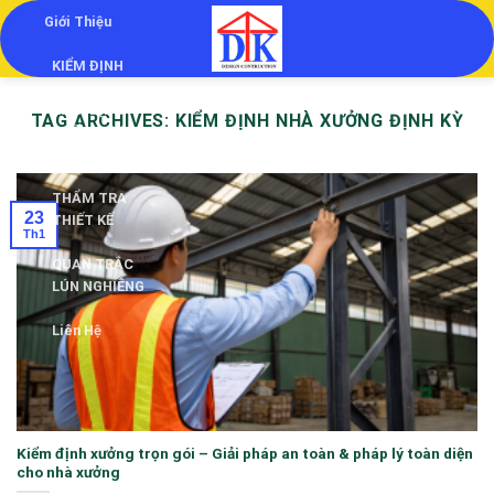
Skip
Giới Thiệu
to
KIỂM ĐỊNH
content
KIỂM ĐỊNH
TAG ARCHIVES:
KIỂM ĐỊNH NHÀ XƯỞNG ĐỊNH KỲ
CHẤT LƯỢNG
CÔNG TRÌNH
THẨM TRA
23
THIẾT KẾ
Th1
QUAN TRẮC
LÚN NGHIÊNG
Liên Hệ
Kiểm định xưởng trọn gói – Giải pháp an toàn & pháp lý toàn diện
cho nhà xưởng