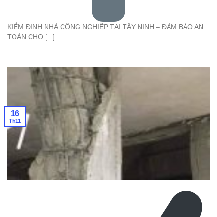
KIỂM ĐỊNH NHÀ CÔNG NGHIỆP TẠI TÂY NINH – ĐẢM BẢO AN
TOÀN CHO [...]
16
Th11