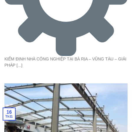
KIỂM ĐỊNH NHÀ CÔNG NGHIỆP TẠI BÀ RỊA – VŨNG TÀU – GIẢI
PHÁP [...]
16
Th11