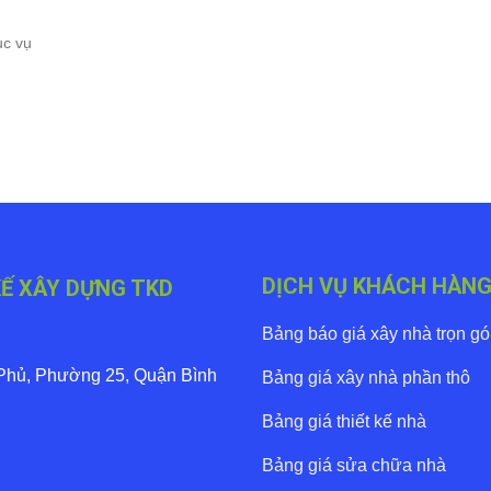
ục vụ
DỊCH VỤ KHÁCH HÀN
KẾ XÂY DỰNG TKD
Bảng báo giá xây nhà trọn gó
 Phủ, Phường 25, Quận Bình
Bảng giá xây nhà phần thô
Bảng giá thiết kế nhà
Bảng giá sửa chữa nhà