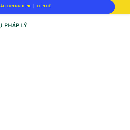
ẮC LÚN NGHIÊNG
LIÊN HỆ
Ụ PHÁP LÝ