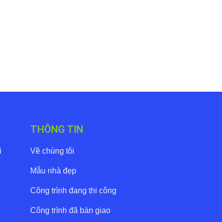
G
THÔNG TIN
i
Về chúng tôi
Mẫu nhà đẹp
Công trình đang thi công
Công trình đã bàn giao