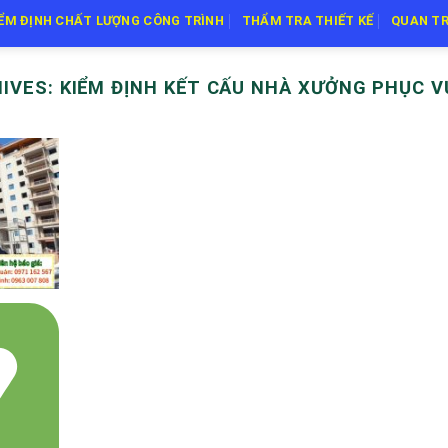
IỂM ĐỊNH CHẤT LƯỢNG CÔNG TRÌNH
THẨM TRA THIẾT KẾ
QUAN TR
HIVES:
KIỂM ĐỊNH KẾT CẤU NHÀ XƯỞNG PHỤC V