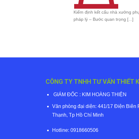
Kiểm định kết cấu nhà xưởng ph
pháp lý – Bước quan trọng [...]
CÔNG TY TNHH TƯ VẤN THIẾT 
GIÁM ĐỐC : KIM HOÀNG THIỆN
Văn phòng đại diện: 441/17 Điện Biên
Thạnh, Tp Hồ Chí Minh
Hotline: 0918660506