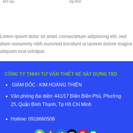
kết cấu
kịp thời
Lorem ipsum dolor sit amet, consectetuer adipiscing elit, sed
diam nonummy nibh euismod tincidunt ut laoreet dolore magna
aliquam erat volutpat.
CÔNG TY TNHH TƯ VẤN THIẾT KẾ XÂY DỰNG TKD
GIÁM ĐỐC : KIM HOÀNG THIỆN
Văn phòng đại diện: 441/17 Điện Biên Phủ, Phường
25, Quận Bình Thạnh, Tp Hồ Chí Minh
Hotline: 0918660506