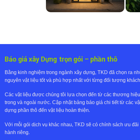
Báo giá xây Dựng
trọn gói – phần thô
Bằng kinh nghiệm trong ngành xây dựng, TKD đã chọn ra n
nguyên vật liệu tốt và phù hợp nhất với từng đối tượng khác
Các vật liệu được chúng tôi lựa chọn đến từ các thương hiệu
trong và ngoài nước. Cập nhật bảng báo giá chi tiết từ các vậ
dựng phần thô đến vật liệu hoàn thiện.
Với mỗi gói dịch vụ khác nhau, TKD sẽ có chính sách ưu đãi
hành riêng.