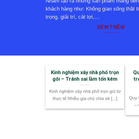
Nhằm tạo ra những sản phẩm mang đến 
khách hàng như: Không gian sống thật ti
trọng, giải trí, cát lợi,…
XEM THÊM
Kinh nghiệm xây nhà phố trọn
Qu
gói – Tránh sai lầm tốn kém
tr
Kinh nghiệm xây nhà phố trọn gói từ
Quy 
thực tế Nhiều gia chủ chia sẻ [...]
– 