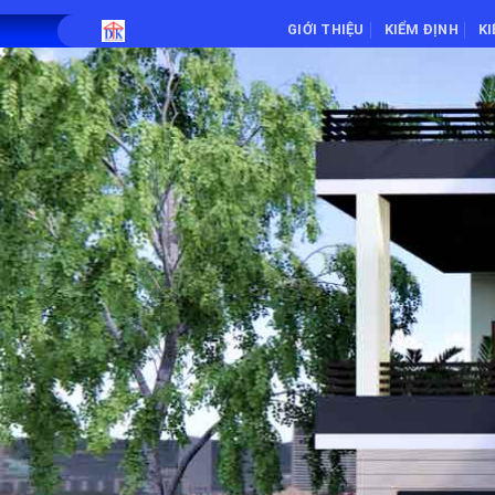
Skip
[/ux_text] [/col] [/row]
GIỚI THIỆU
KIỂM ĐỊNH
K
to
content