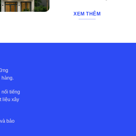
XEM THÊM
hững
h hàng.
 nổi tiếng
t liệu xây
 và bảo