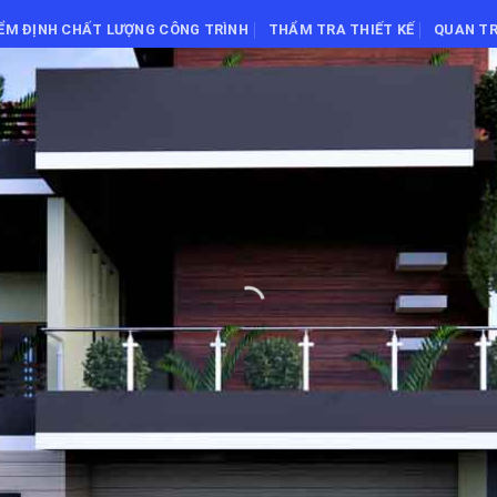
IỂM ĐỊNH CHẤT LƯỢNG CÔNG TRÌNH
THẨM TRA THIẾT KẾ
QUAN TR