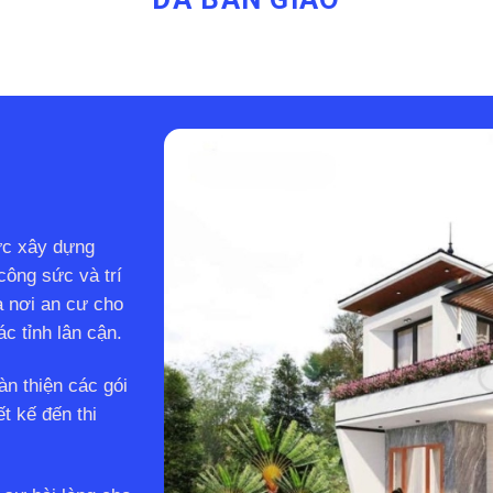
ực xây dựng
công sức và trí
à nơi an cư cho
c tỉnh lân cận.
àn thiện các gói
t kế đến thi