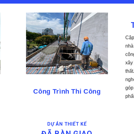
Cập
nhà 
côn
xây
thất
ngh
góp
Công Trình Thi Công
phẩ
DỰ ÁN THIẾT KẾ
ĐÃ BÀN GIAO