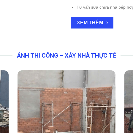
Tư vấn sửa chữa nhà bếp hợ
XEM THÊM
ẢNH THI CÔNG – XÂY NHÀ THỰC TẾ