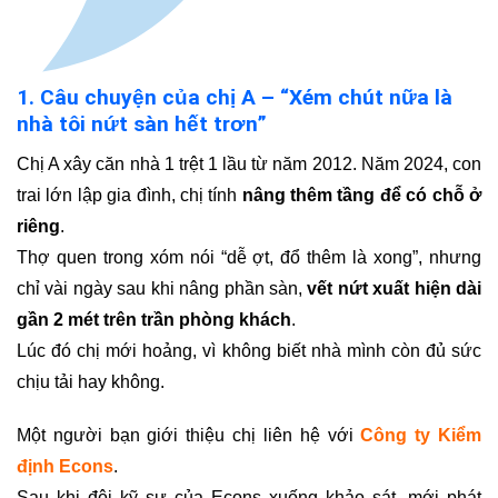
1. Câu chuyện của chị A – “Xém chút nữa là
nhà tôi nứt sàn hết trơn”
Chị A xây căn nhà 1 trệt 1 lầu từ năm 2012. Năm 2024, con
trai lớn lập gia đình, chị tính
nâng thêm tầng để có chỗ ở
riêng
.
Thợ quen trong xóm nói “dễ ợt, đổ thêm là xong”, nhưng
chỉ vài ngày sau khi nâng phần sàn,
vết nứt xuất hiện dài
gần 2 mét trên trần phòng khách
.
Lúc đó chị mới hoảng, vì không biết nhà mình còn đủ sức
chịu tải hay không.
Một người bạn giới thiệu chị liên hệ với
Công ty Kiểm
định Econs
.
Sau khi đội kỹ sư của Econs xuống khảo sát, mới phát