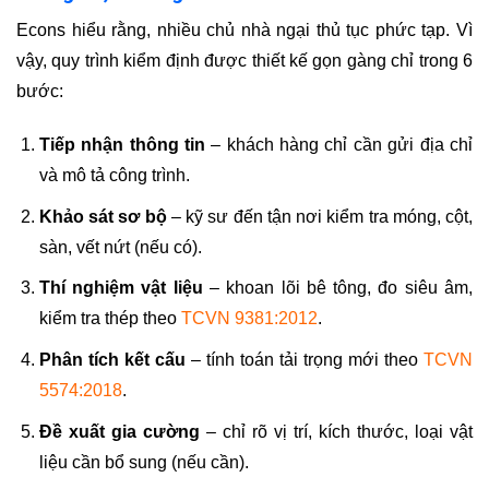
Econs hiểu rằng, nhiều chủ nhà ngại thủ tục phức tạp. Vì
vậy, quy trình kiểm định được thiết kế gọn gàng chỉ trong 6
bước:
Tiếp nhận thông tin
– khách hàng chỉ cần gửi địa chỉ
và mô tả công trình.
Khảo sát sơ bộ
– kỹ sư đến tận nơi kiểm tra móng, cột,
sàn, vết nứt (nếu có).
Thí nghiệm vật liệu
– khoan lõi bê tông, đo siêu âm,
kiểm tra thép theo
TCVN 9381:2012
.
Phân tích kết cấu
– tính toán tải trọng mới theo
TCVN
5574:2018
.
Đề xuất gia cường
– chỉ rõ vị trí, kích thước, loại vật
liệu cần bổ sung (nếu cần).