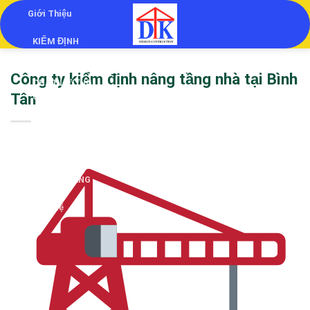
Skip
Giới Thiệu
to
KIỂM ĐỊNH
content
KIỂM ĐỊNH
Công ty kiểm định nâng tầng nhà tại Bình
CHẤT LƯỢNG
Tân
CÔNG TRÌNH
THẨM TRA
THIẾT KẾ
QUAN TRẮC
LÚN NGHIÊNG
Liên Hệ