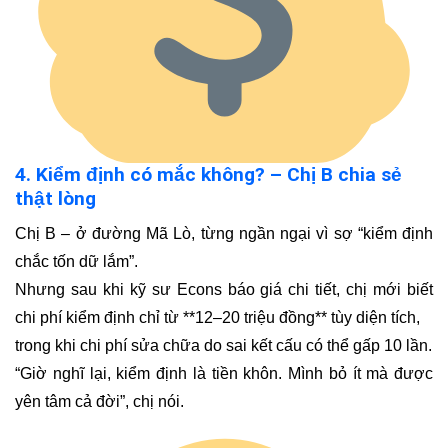
4. Kiểm định có mắc không? – Chị B chia sẻ
thật lòng
Chị B – ở đường Mã Lò, từng ngần ngại vì sợ “kiểm định
chắc tốn dữ lắm”.
Nhưng sau khi kỹ sư Econs báo giá chi tiết, chị mới biết
chi phí kiểm định chỉ từ **12–20 triệu đồng** tùy diện tích,
trong khi chi phí sửa chữa do sai kết cấu có thể gấp 10 lần.
“Giờ nghĩ lại, kiểm định là tiền khôn. Mình bỏ ít mà được
yên tâm cả đời”, chị nói.