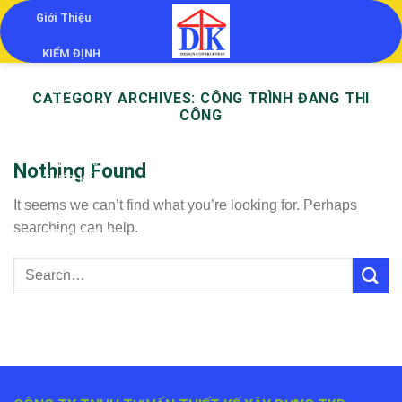
Skip
Giới Thiệu
to
KIỂM ĐỊNH
content
KIỂM ĐỊNH
CATEGORY ARCHIVES:
CÔNG TRÌNH ĐANG THI
CHẤT LƯỢNG
CÔNG
CÔNG TRÌNH
THẨM TRA
Nothing Found
THIẾT KẾ
It seems we can’t find what you’re looking for. Perhaps
QUAN TRẮC
searching can help.
LÚN NGHIÊNG
Liên Hệ